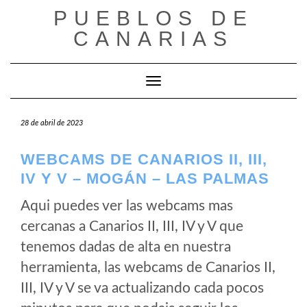
Saltar
PUEBLOS DE
al
CANARIAS
contenido
Cambiar modo de navegación
28 de abril de 2023
WEBCAMS DE CANARIOS II, III,
IV Y V – MOGÁN – LAS PALMAS
Aqui puedes ver las webcams mas
cercanas a Canarios II, III, IV y V que
tenemos dadas de alta en nuestra
herramienta, las webcams de Canarios II,
III, IV y V se va actualizando cada pocos