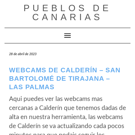
Saltar
PUEBLOS DE
al
CANARIAS
contenido
Cambiar modo de navegación
28 de abril de 2023
WEBCAMS DE CALDERÍN – SAN
BARTOLOMÉ DE TIRAJANA –
LAS PALMAS
Aqui puedes ver las webcams mas
cercanas a Calderín que tenemos dadas de
alta en nuestra herramienta, las webcams
de Calderín se va actualizando cada pocos