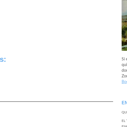
s:
Si 
qui
don
Zo
Bo
E
QU
EL
EN