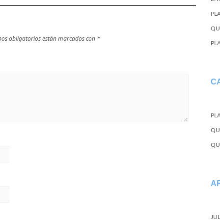
PL
QU
os obligatorios están marcados con
*
PL
C
PL
QU
QU
A
JU