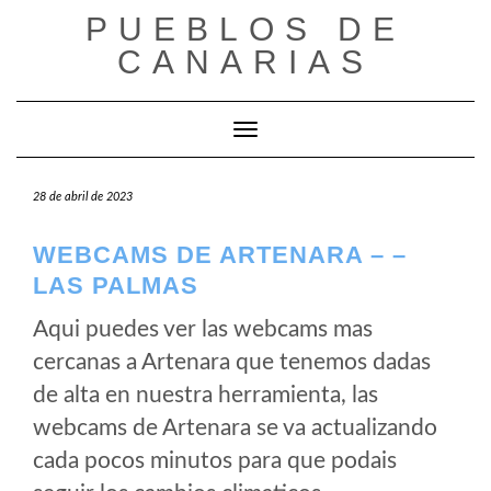
Saltar
PUEBLOS DE
al
CANARIAS
contenido
Cambiar modo de navegación
28 de abril de 2023
WEBCAMS DE ARTENARA – –
LAS PALMAS
Aqui puedes ver las webcams mas
cercanas a Artenara que tenemos dadas
de alta en nuestra herramienta, las
webcams de Artenara se va actualizando
cada pocos minutos para que podais