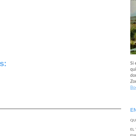
s:
Si 
qui
don
Zo
Bo
E
QU
EL
EN