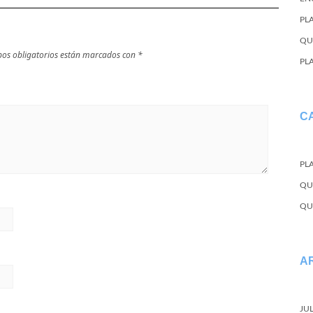
PL
QU
os obligatorios están marcados con
*
PL
C
PL
QU
QU
A
JU