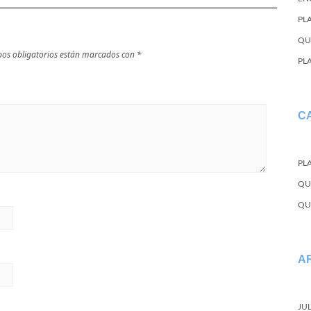
PL
QU
os obligatorios están marcados con
*
PL
C
PL
QU
QU
A
JU