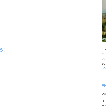
s:
Si 
qui
don
Zo
Bo
E
QU
EL
EN