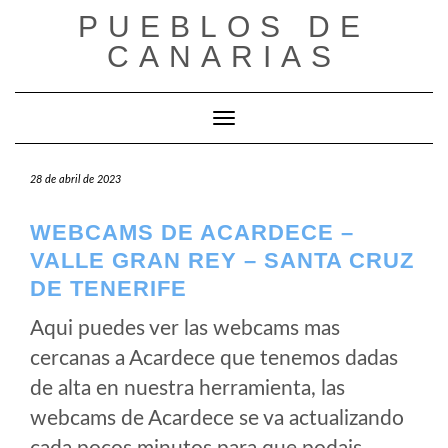
Saltar
PUEBLOS DE
al
CANARIAS
contenido
Cambiar modo de navegación
28 de abril de 2023
WEBCAMS DE ACARDECE –
VALLE GRAN REY – SANTA CRUZ
DE TENERIFE
Aqui puedes ver las webcams mas
cercanas a Acardece que tenemos dadas
de alta en nuestra herramienta, las
webcams de Acardece se va actualizando