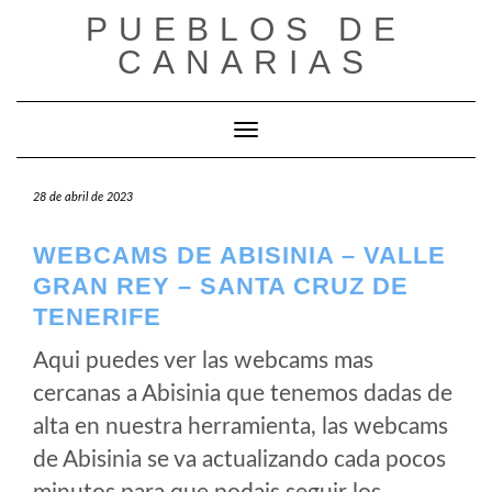
Saltar
PUEBLOS DE
al
CANARIAS
contenido
Cambiar modo de navegación
28 de abril de 2023
WEBCAMS DE ABISINIA – VALLE
GRAN REY – SANTA CRUZ DE
TENERIFE
Aqui puedes ver las webcams mas
cercanas a Abisinia que tenemos dadas de
alta en nuestra herramienta, las webcams
de Abisinia se va actualizando cada pocos