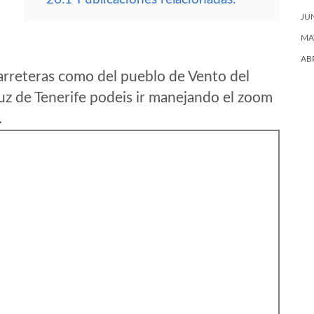
JU
MA
AB
arreteras como del pueblo de Vento del
z de Tenerife podeis ir manejando el zoom
.