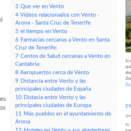
3
Que ver en Vento
4
Vídeos relacionados con Vento -
el
Arona - Santa Cruz de Tenerife
5
el tiempo en Vento
6
Farmacias cercanas a Vento en Santa
Cruz de Tenerife:
7
Centos de Salud cercanas a Vento en
Si 
Cantabria:
qui
8
Aeropuertos cerca de Vento
don
Zo
9
Distancia entre Vento y las
Bo
principales ciudades de España
10
Distacia entre Vento y las
des
principales ciudades de Europa
E
tos
11
Más pueblos en el ayuntamiento de
QU
Arona
EL
12
Hoteles en Vento y sus alrededores
EN