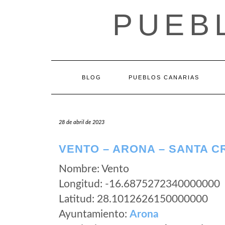
Saltar
PUEB
al
contenido
BLOG
PUEBLOS CANARIAS
28 de abril de 2023
VENTO – ARONA – SANTA C
Nombre: Vento
Longitud: -16.6875272340000000
Latitud: 28.1012626150000000
Ayuntamiento:
Arona