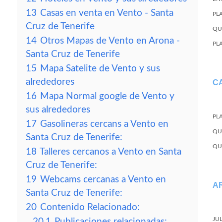
13
Casas en venta en Vento - Santa
PL
Cruz de Tenerife
QU
14
Otros Mapas de Vento en Arona -
PL
Santa Cruz de Tenerife
15
Mapa Satelite de Vento y sus
alrededores
C
16
Mapa Normal google de Vento y
sus alrededores
PL
17
Gasolineras cercans a Vento en
QU
Santa Cruz de Tenerife:
QU
18
Talleres cercanos a Vento en Santa
Cruz de Tenerife:
19
Webcams cercanas a Vento en
A
Santa Cruz de Tenerife:
20
Contenido Relacionado:
JU
20.1
Publicaciones relacionadas: