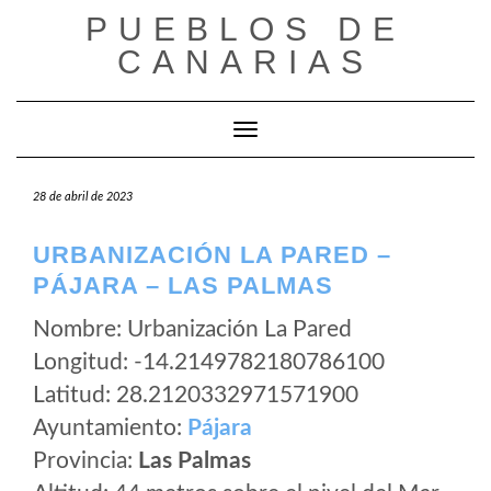
Saltar
PUEBLOS DE
al
CANARIAS
contenido
Cambiar modo de navegación
28 de abril de 2023
URBANIZACIÓN LA PARED –
PÁJARA – LAS PALMAS
Nombre: Urbanización La Pared
Longitud: -14.2149782180786100
Latitud: 28.2120332971571900
Ayuntamiento:
Pájara
Provincia:
Las Palmas