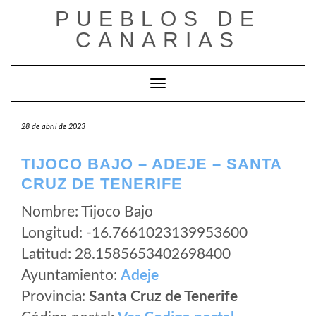
Saltar
PUEBLOS DE
al
CANARIAS
contenido
Cambiar modo de navegación
28 de abril de 2023
TIJOCO BAJO – ADEJE – SANTA
CRUZ DE TENERIFE
Nombre: Tijoco Bajo
Longitud: -16.7661023139953600
Latitud: 28.1585653402698400
Ayuntamiento:
Adeje
Provincia:
Santa Cruz de Tenerife