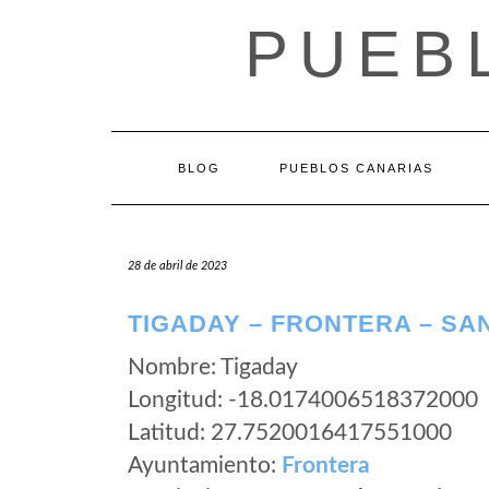
Saltar
PUEB
al
contenido
BLOG
PUEBLOS CANARIAS
28 de abril de 2023
TIGADAY – FRONTERA – SA
Nombre: Tigaday
Longitud: -18.0174006518372000
Latitud: 27.7520016417551000
Ayuntamiento:
Frontera