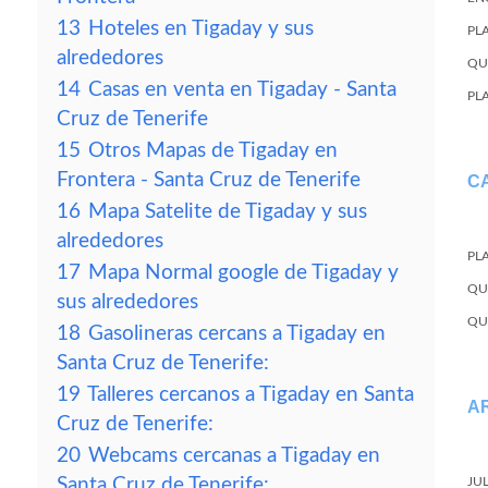
13
Hoteles en Tigaday y sus
PL
alrededores
QU
14
Casas en venta en Tigaday - Santa
PL
Cruz de Tenerife
15
Otros Mapas de Tigaday en
Frontera - Santa Cruz de Tenerife
C
16
Mapa Satelite de Tigaday y sus
alrededores
PL
17
Mapa Normal google de Tigaday y
QU
sus alrededores
QU
18
Gasolineras cercans a Tigaday en
Santa Cruz de Tenerife:
19
Talleres cercanos a Tigaday en Santa
A
Cruz de Tenerife:
20
Webcams cercanas a Tigaday en
Santa Cruz de Tenerife:
JU