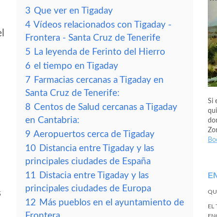
3
Que ver en Tigaday
4
Vídeos relacionados con Tigaday -
el
Frontera - Santa Cruz de Tenerife
5
La leyenda de Ferinto del Hierro
6
el tiempo en Tigaday
7
Farmacias cercanas a Tigaday en
Santa Cruz de Tenerife:
Si 
8
Centos de Salud cercanas a Tigaday
qui
en Cantabria:
don
Zo
9
Aeropuertos cerca de Tigaday
Bo
10
Distancia entre Tigaday y las
principales ciudades de España
11
Distacia entre Tigaday y las
E
principales ciudades de Europa
s
QU
12
Más pueblos en el ayuntamiento de
EL
Frontera
EN