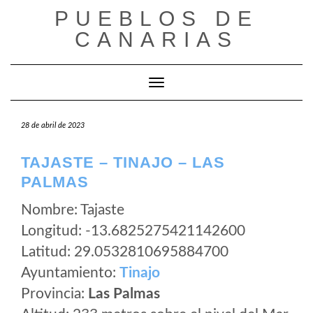
Saltar
PUEBLOS DE
al
CANARIAS
contenido
Cambiar modo de navegación
28 de abril de 2023
TAJASTE – TINAJO – LAS
PALMAS
Nombre: Tajaste
Longitud: -13.6825275421142600
Latitud: 29.0532810695884700
Ayuntamiento:
Tinajo
Provincia:
Las Palmas