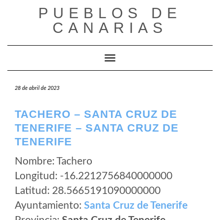
Saltar
PUEBLOS DE
al
CANARIAS
contenido
Cambiar modo de navegación
28 de abril de 2023
TACHERO – SANTA CRUZ DE
TENERIFE – SANTA CRUZ DE
TENERIFE
Nombre: Tachero
Longitud: -16.2212756840000000
Latitud: 28.5665191090000000
Ayuntamiento:
Santa Cruz de Tenerife