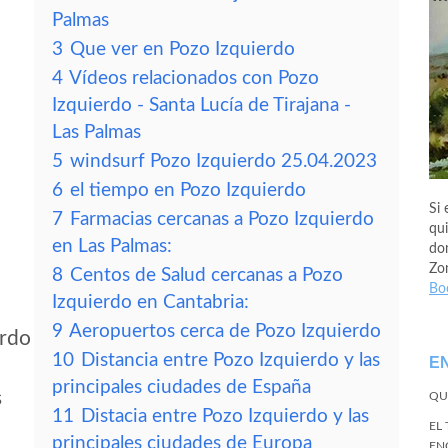
Palmas
3
Que ver en Pozo Izquierdo
4
Vídeos relacionados con Pozo
Izquierdo - Santa Lucía de Tirajana -
Las Palmas
5
windsurf Pozo Izquierdo 25.04.2023
6
el tiempo en Pozo Izquierdo
Si 
7
Farmacias cercanas a Pozo Izquierdo
qui
en Las Palmas:
don
Zo
8
Centos de Salud cercanas a Pozo
Bo
Izquierdo en Cantabria:
9
Aeropuertos cerca de Pozo Izquierdo
erdo
10
Distancia entre Pozo Izquierdo y las
E
principales ciudades de España
s
QU
11
Distacia entre Pozo Izquierdo y las
EL
principales ciudades de Europa
EN