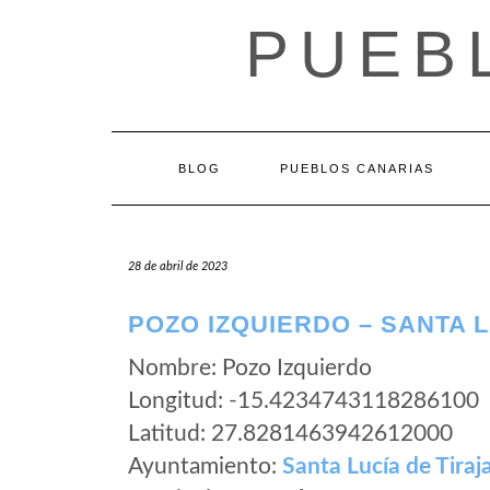
Saltar
PUEB
al
contenido
BLOG
PUEBLOS CANARIAS
28 de abril de 2023
POZO IZQUIERDO – SANTA L
Nombre: Pozo Izquierdo
Longitud: -15.4234743118286100
Latitud: 27.8281463942612000
Ayuntamiento:
Santa Lucía de Tiraj