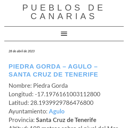
Saltar
PUEBLOS DE
al
CANARIAS
contenido
Cambiar modo de navegación
28 de abril de 2023
PIEDRA GORDA – AGULO –
SANTA CRUZ DE TENERIFE
Nombre: Piedra Gorda
Longitud: -17.1976161003112800
Latitud: 28.1939929786476800
Ayuntamiento:
Agulo
Provincia:
Santa Cruz de Tenerife