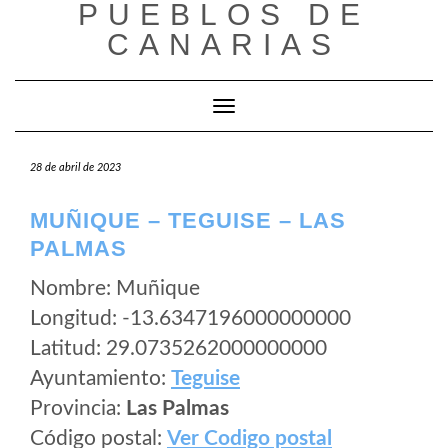
PUEBLOS DE
Saltar
al
CANARIAS
contenido
Cambiar modo de navegación
28 de abril de 2023
MUÑIQUE – TEGUISE – LAS
PALMAS
Nombre: Muñique
Longitud: -13.6347196000000000
Latitud: 29.0735262000000000
Ayuntamiento:
Teguise
Provincia:
Las Palmas
Código postal:
Ver Codigo postal