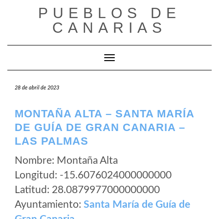
Saltar
PUEBLOS DE
al
CANARIAS
contenido
Cambiar modo de navegación
28 de abril de 2023
MONTAÑA ALTA – SANTA MARÍA
DE GUÍA DE GRAN CANARIA –
LAS PALMAS
Nombre: Montaña Alta
Longitud: -15.6076024000000000
Latitud: 28.0879977000000000
Ayuntamiento:
Santa María de Guía de