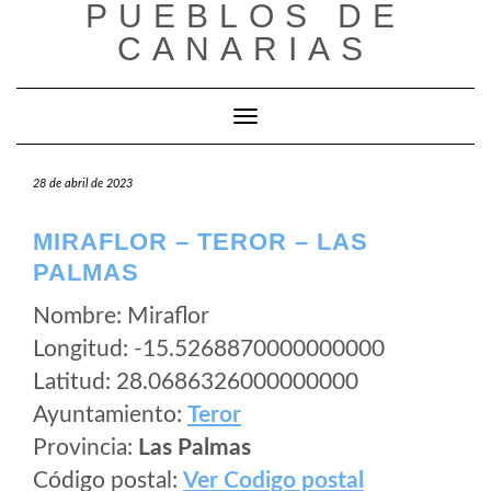
PUEBLOS DE
Saltar
al
CANARIAS
contenido
Cambiar modo de navegación
28 de abril de 2023
MIRAFLOR – TEROR – LAS
PALMAS
Nombre: Miraflor
Longitud: -15.5268870000000000
Latitud: 28.0686326000000000
Ayuntamiento:
Teror
Provincia:
Las Palmas
Código postal:
Ver Codigo postal