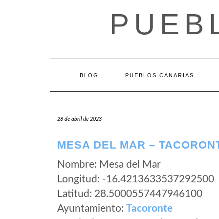
Saltar
PUEB
al
contenido
BLOG
PUEBLOS CANARIAS
28 de abril de 2023
MESA DEL MAR – TACORONT
Nombre: Mesa del Mar
Longitud: -16.4213633537292500
Latitud: 28.5000557447946100
Ayuntamiento:
Tacoronte