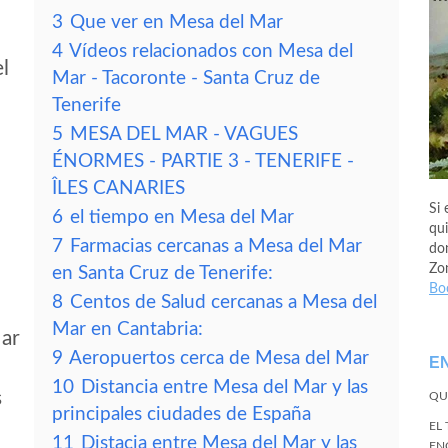
3
Que ver en Mesa del Mar
4
Vídeos relacionados con Mesa del
el
Mar - Tacoronte - Santa Cruz de
Tenerife
5
MESA DEL MAR - VAGUES
ÉNORMES - PARTIE 3 - TENERIFE -
ÎLES CANARIES
Si 
6
el tiempo en Mesa del Mar
qui
7
Farmacias cercanas a Mesa del Mar
don
Zo
en Santa Cruz de Tenerife:
Bo
8
Centos de Salud cercanas a Mesa del
Mar en Cantabria:
Mar
9
Aeropuertos cerca de Mesa del Mar
E
10
Distancia entre Mesa del Mar y las
s
QU
principales ciudades de España
EL
11
Distacia entre Mesa del Mar y las
EN