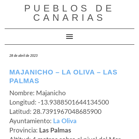
Saltar
PUEBLOS DE
al
CANARIAS
contenido
Cambiar modo de navegación
28 de abril de 2023
MAJANICHO – LA OLIVA – LAS
PALMAS
Nombre: Majanicho
Longitud: -13.9388501644134500
Latitud: 28.7391967048685900
Ayuntamiento:
La Oliva
Provincia:
Las Palmas