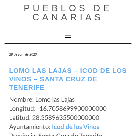
Saltar
PUEBLOS DE
al
CANARIAS
contenido
Cambiar modo de navegación
28 de abril de 2023
LOMO LAS LAJAS – ICOD DE LOS
VINOS – SANTA CRUZ DE
TENERIFE
Nombre: Lomo las Lajas
Longitud: -16.7058699900000000
Latitud: 28.3589635500000000
Ayuntamiento:
Icod de los Vinos