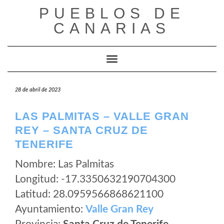
Saltar
PUEBLOS DE
al
CANARIAS
contenido
Cambiar modo de navegación
28 de abril de 2023
LAS PALMITAS – VALLE GRAN
REY – SANTA CRUZ DE
TENERIFE
Nombre: Las Palmitas
Longitud: -17.3350632190704300
Latitud: 28.0959566868621100
Ayuntamiento:
Valle Gran Rey