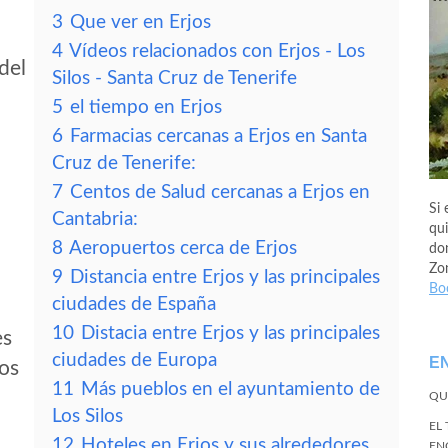
3
Que ver en Erjos
4
Vídeos relacionados con Erjos - Los
del
Silos - Santa Cruz de Tenerife
5
el tiempo en Erjos
6
Farmacias cercanas a Erjos en Santa
Cruz de Tenerife:
7
Centos de Salud cercanas a Erjos en
Si 
Cantabria:
qui
8
Aeropuertos cerca de Erjos
don
Zo
9
Distancia entre Erjos y las principales
Bo
ciudades de España
10
Distacia entre Erjos y las principales
es
ciudades de Europa
E
tos
11
Más pueblos en el ayuntamiento de
QU
Los Silos
EL
12
Hoteles en Erjos y sus alrededores
EN