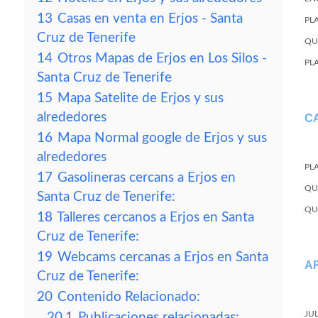
13
Casas en venta en Erjos - Santa
PL
Cruz de Tenerife
QU
14
Otros Mapas de Erjos en Los Silos -
PL
Santa Cruz de Tenerife
15
Mapa Satelite de Erjos y sus
alrededores
C
16
Mapa Normal google de Erjos y sus
alrededores
PL
17
Gasolineras cercans a Erjos en
QU
Santa Cruz de Tenerife:
QU
18
Talleres cercanos a Erjos en Santa
Cruz de Tenerife:
19
Webcams cercanas a Erjos en Santa
A
Cruz de Tenerife:
20
Contenido Relacionado:
JU
20.1
Publicaciones relacionadas: