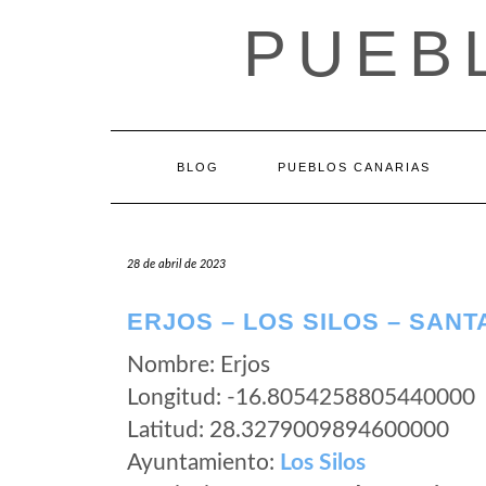
Saltar
PUEB
al
contenido
BLOG
PUEBLOS CANARIAS
28 de abril de 2023
ERJOS – LOS SILOS – SANT
Nombre: Erjos
Longitud: -16.8054258805440000
Latitud: 28.3279009894600000
Ayuntamiento:
Los Silos