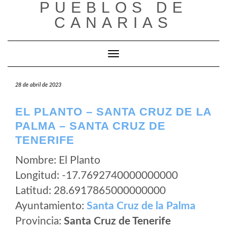
PUEBLOS DE
Saltar
al
CANARIAS
contenido
Cambiar modo de navegación
28 de abril de 2023
EL PLANTO – SANTA CRUZ DE LA
PALMA – SANTA CRUZ DE
TENERIFE
Nombre: El Planto
Longitud: -17.7692740000000000
Latitud: 28.6917865000000000
Ayuntamiento:
Santa Cruz de la Palma
Provincia:
Santa Cruz de Tenerife