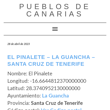
Saltar
PUEBLOS DE
al
CANARIAS
contenido
Cambiar modo de navegación
28 de abril de 2023
EL PINALETE – LA GUANCHA –
SANTA CRUZ DE TENERIFE
Nombre: El Pinalete
Longitud: -16.6644812370000000
Latitud: 28.3740952130000000
Ayuntamiento:
La Guancha
Provincia:
Santa Cruz de Tenerife