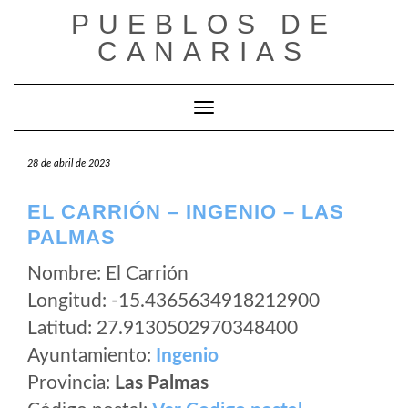
Saltar
PUEBLOS DE
al
CANARIAS
contenido
Cambiar modo de navegación
28 de abril de 2023
EL CARRIÓN – INGENIO – LAS
PALMAS
Nombre: El Carrión
Longitud: -15.4365634918212900
Latitud: 27.9130502970348400
Ayuntamiento:
Ingenio
Provincia:
Las Palmas