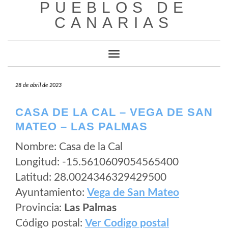
PUEBLOS DE
Saltar
al
CANARIAS
contenido
Cambiar modo de navegación
28 de abril de 2023
CASA DE LA CAL – VEGA DE SAN
MATEO – LAS PALMAS
Nombre: Casa de la Cal
Longitud: -15.5610609054565400
Latitud: 28.0024346329429500
Ayuntamiento:
Vega de San Mateo
Provincia:
Las Palmas
Código postal:
Ver Codigo postal