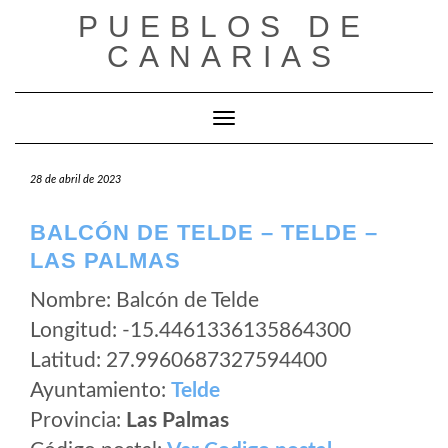
Saltar
PUEBLOS DE
al
CANARIAS
contenido
Cambiar modo de navegación
28 de abril de 2023
BALCÓN DE TELDE – TELDE –
LAS PALMAS
Nombre: Balcón de Telde
Longitud: -15.4461336135864300
Latitud: 27.9960687327594400
Ayuntamiento:
Telde
Provincia:
Las Palmas