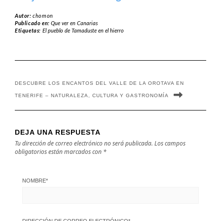
de Roque Nublo
Sabina de El
Autor:
chomon
en Canarias:
Hierro,
Publicado en:
Que ver en Canarias
Etiquetas:
El pueblo de Tamaduste en el hierro
Historia,
impresionante
Información y
maravilla natural
Rutas de
Senderismo
DESCUBRE LOS ENCANTOS DEL VALLE DE LA OROTAVA EN
TENERIFE – NATURALEZA, CULTURA Y GASTRONOMÍA
DEJA UNA RESPUESTA
Tu dirección de correo electrónico no será publicada.
Los campos
obligatorios están marcados con
*
NOMBRE
*
DIRECCIÓN DE CORREO ELECTRÓNICO
*