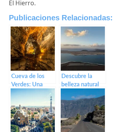
El Hierro.
Publicaciones Relacionadas:
Cueva de los
Descubre la
Verdes: Una
belleza natural
experiencia
de La Graciosa,
fascinante en
la isla más
Lanzarote
tranquila de las
Canarias