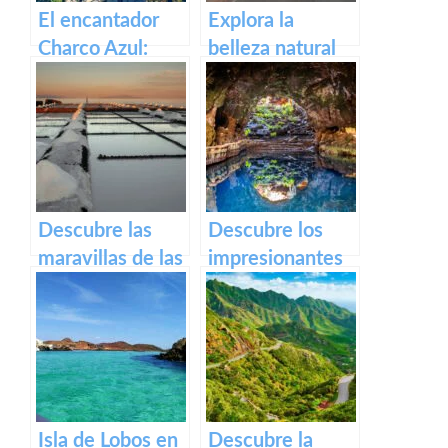
El encantador
Explora la
Charco Azul:
belleza natural
Descubre la joya
del pueblo de
escondida de la
Valverde en El
Isla de El Hierro
Hierro – Guía
completa del
destino turístico
Descubre las
Descubre los
maravillas de las
impresionantes
Salinas de
Jameos del Agua
Fuencaliente en
en Lanzarote:
la Palma
Una maravilla
natural única en
el mundo
Isla de Lobos en
Descubre la