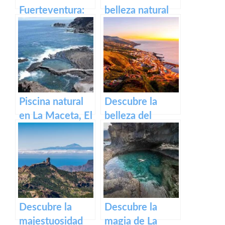
Fuerteventura:
belleza natural
Descubre el
del Macizo de
paraíso natural
Anaga en
de las Canarias
Tenerife – Guía
turística 2021
Piscina natural
Descubre la
en La Maceta, El
belleza del
Hierro: una
volcán de
experiencia
Cumbre Vieja en
única en
La Palma: Guía
contacto con la
turística para los
naturaleza
amantes de la
naturaleza
Descubre la
Descubre la
majestuosidad
magia de La