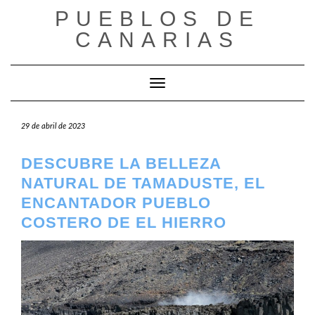
Saltar
PUEBLOS DE
al
CANARIAS
contenido
Cambiar modo de navegación
29 de abril de 2023
DESCUBRE LA BELLEZA
NATURAL DE TAMADUSTE, EL
ENCANTADOR PUEBLO
COSTERO DE EL HIERRO