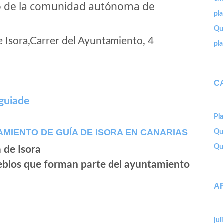
to de la comunidad autónoma de
pl
Que
Isora,Carrer del Ayuntamiento, 4
pl
C
guiade
Pla
MIENTO DE GUÍA DE ISORA EN CANARIAS
Qu
Que
ueblos que forman parte del ayuntamiento
A
jul