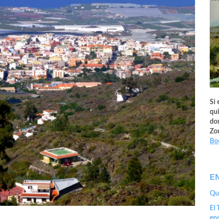
Si 
qui
don
Zo
Bo
E
Que
El 
en