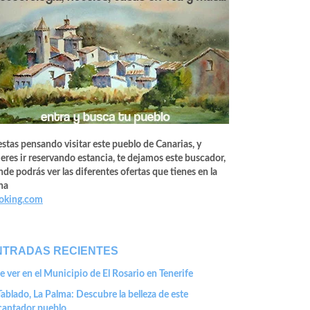
estas pensando visitar este pueblo de Canarias, y
eres ir reservando estancia, te dejamos este buscador,
de podrás ver las diferentes ofertas que tienes en la
na
oking.com
NTRADAS RECIENTES
 ver en el Municipio de El Rosario en Tenerife
Tablado, La Palma: Descubre la belleza de este
cantador pueblo